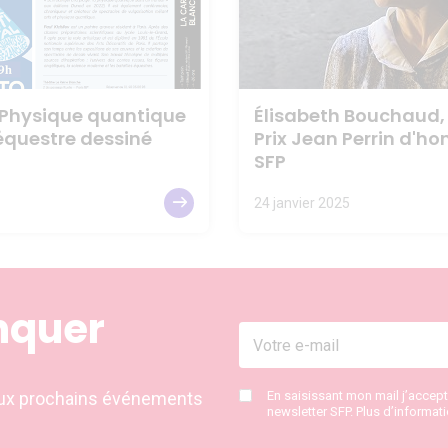
 Physique quantique
Élisabeth Bouchaud,
équestre dessiné
Prix Jean Perrin d'ho
SFP
24 janvier 2025
nquer
s aux prochains événements
En saisissant mon mail j’accep
newsletter SFP. Plus d’informat