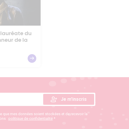
 lauréate du
nneur de la
te que mes données soient stockées et de recevoir la
ions :
politique de confidentialité
*