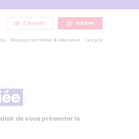
S'investir
Adhérer
nts
Ressources métier & éducation
Les prix
iée
aisir de vous présenter le