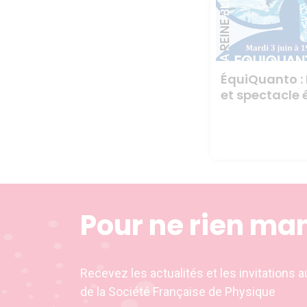
ÉquiQuanto :
et spectacle 
Pour ne rien ma
Recevez les actualités et les invitation
de la Société Française de Physique