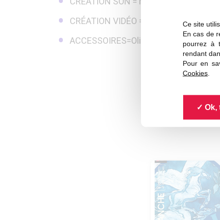
CRÉATION SON = Mme Miniature
CRÉATION VIDÉO = Thomas Bouvet
Ce site util
En cas de re
ACCESSOIRES=Olivier Defrocourt
pourrez à 
rendant dan
Pour en sav
Cookies
.
Ok, 
Au