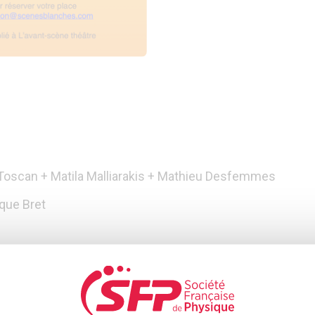
s
e Toscan + Matila Malliarakis + Mathieu Desfemmes
que Bret
at