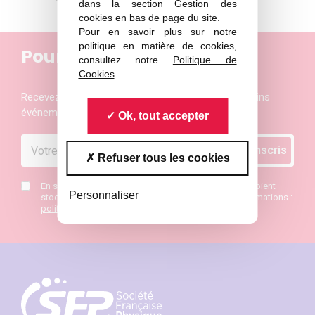
dans la section Gestion des
cookies en bas de page du site.
Pour en savoir plus sur notre
politique en matière de cookies,
Pour ne rien manquer
consultez notre
Politique de
Cookies
.
Recevez les actualités et les invitations aux prochains
événements de la Société Française de Physique
Ok, tout accepter
Refuser tous les cookies
En saisissant mon mail j’accepte que mes données soient
Personnaliser
stockées et de recevoir la newsletter SFP. Plus d’informations :
politique de confidentialité
*