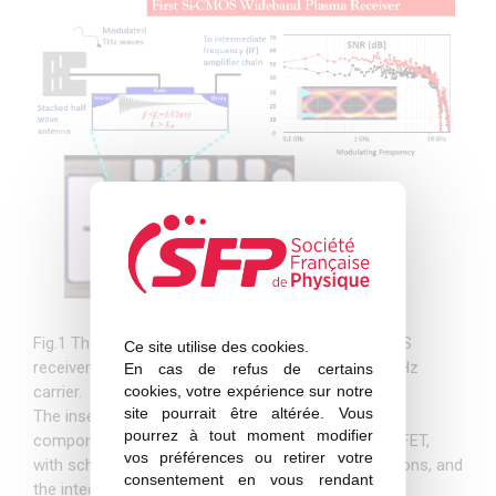
Fig.1 The signal to noise ratio (SNR) of the Si-CMOS
Ce site utilise des cookies.
receiver versus modulation frequency of the 300GHz
En cas de refus de certains
cookies, votre expérience sur notre
carrier.
site pourrait être altérée. Vous
The inset shows the block diagram with the main
pourrez à tout moment modifier
components: the patch antenna, the plasma wave FET,
vos préférences ou retirer votre
with schematically shown damped plasma oscillations, and
consentement en vous rendant
the integrated wide-band amplifiers chain.