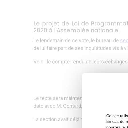
Le projet de Loi de Programmat
2020 à l’Assemblée nationale.
Le lendemain de ce vote, le bureau de
sec
de lui faire part de ses inquiétudes vis à v
Voici le compte-rendu de leurs échanges 
Le texte sera maintenant examiné au Sénat
date avec M. Gontard, sénateur de l’Isère,
Ce site util
La section avait déjà rencontré Marie-Noëll
En cas de re
pourrez à 