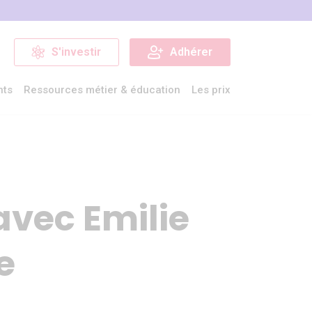
S'investir
Adhérer
nts
Ressources métier & éducation
Les prix
avec Emilie
e