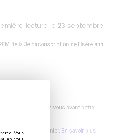
remière lecture le 23 septembre
M de la 3e circonscription de l’Isère afin
es a déjà pris rendez-vous avant cette
e, le 4 septembre dernier.
En savoir plus
altérée. Vous
ent en vous