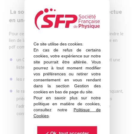
La soumission des candidatures s’effectue
en une seule étape :
Pour cela remplir le formulaire ci-dessous et y adjoindre le
lien de la thèse en ligne ainsi qu’un document unique en
Ce site utilise des cookies.
pdf comprenant les éléments suivants :
En cas de refus de certains
cookies, votre expérience sur notre
un CV du candidat d’une page maximum incluant une
site pourrait être altérée. Vous
liste de publications
pourrez à tout moment modifier
vos préférences ou retirer votre
les rapports avant soutenance
consentement en vous rendant
dans la section Gestion des
le rapport de soutenance. En cas d’élément manquant,
cookies en bas de page du site.
Pour en savoir plus sur notre
prière de l’indiquer dans le document pdf et nous
politique en matière de cookies,
l’adresser ultérieurement en écrivant à l’adresse
consultez notre
Politique de
contact[a]sfpnet.fr
Cookies
.
Ok, tout accepter