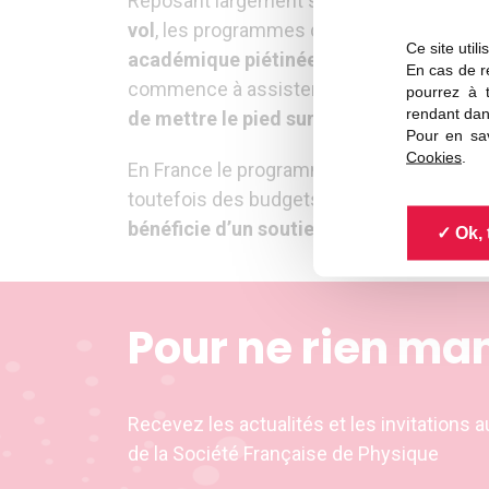
Reposant largement sur des crédits féd
vol
, les programmes de doctorat et postd
Ce site util
académique piétinée
; les agences fédér
En cas de re
commence à assister à l’expulsion de cher
pourrez à 
rendant dan
de mettre le pied sur le sol américain
, l
Pour en sav
Cookies
.
En France le programme PAUSE d’accueil de
toutefois des budgets qui pourraient êtr
bénéficie d’un soutien actif de toutes le
Ok, 
Pour ne rien ma
Recevez les actualités et les invitation
de la Société Française de Physique