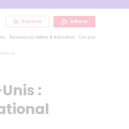
S'investir
Adhérer
nts
Ressources métier & éducation
Les prix
orScience
Unis :
ational