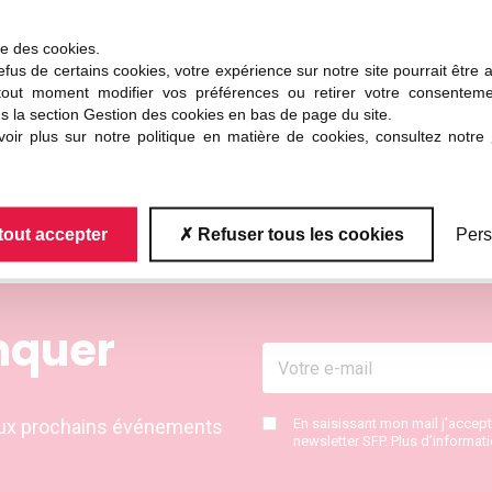
éraux menacés d’être drastiquement amputés,
la recherc
octoraux sont arrêtés et
les jeunes chercheur·es en pério
ise des cookies.
ales comme la NSF (National Science Fondation) connais
fus de certains cookies, votre expérience sur notre site pourrait être 
cheurs qualifiés au prétexte qu’ils sont des immigrés,
d
tout moment modifier vos préférences ou retirer votre consentem
s la section Gestion des cookies en bas de page du site.
a coopération internationale à travers les colloques devie
oir plus sur notre politique en matière de cookies, consultez notre
s scientifiques étrangers en difficulté s’ouvre aux cher
e augmentés. En Europe et tout particulièrement
en Franc
s disciplines
dans de nombreuses villes universitaires e
tout accepter
Refuser tous les cookies
Pers
nquer
s aux prochains événements
En saisissant mon mail j’accep
newsletter SFP. Plus d’informat