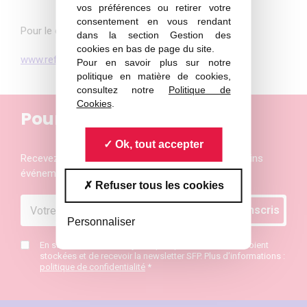
vos préférences ou retirer votre
consentement en vous rendant
Pour le consulter en ligne,
rendez-vous ici
dans la section Gestion des
cookies en bas de page du site.
www.refletsdelaphysique.fr/
Pour en savoir plus sur notre
politique en matière de cookies,
consultez notre
Politique de
Cookies
.
Pour ne rien manquer
Ok, tout accepter
Recevez les actualités et les invitations aux prochains
événements de la Société Française de Physique
Refuser tous les cookies
Personnaliser
En saisissant mon mail j’accepte que mes données soient
stockées et de recevoir la newsletter SFP. Plus d’informations :
politique de confidentialité
*