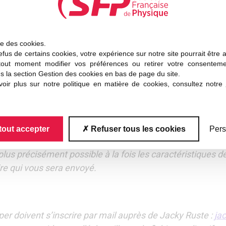
ise des cookies.
fus de certains cookies, votre expérience sur notre site pourrait être 
 avec ou sans témoin
tout moment modifier vos préférences ou retirer votre consentem
s la section Gestion des cookies en bas de page du site.
ctronique sont laissés à votre choix
oir plus sur notre politique en matière de cookies, consultez notre
tout accepter
Refuser tous les cookies
Pers
nts à votre disposition (chaque instrument fera l’objet d’
 plus précisément possible à la fois les caractéristiques
ire qui vous sera envoyé.
iper doivent s’inscrire par mail auprès de Jacky Ruste :
jac