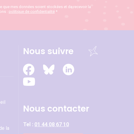
te que mes données soient stockées et de recevoir la
ions :
politique de confidentialité
*
Nous suivre
eil
Nous contacter
Tel :
01 44 08 67 10
de la