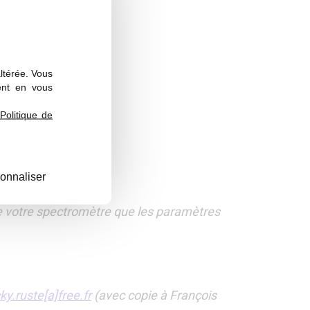
altérée. Vous
ent en vous
Politique de
onnaliser
un rapport séparé)
 de votre spectromètre que les paramètres
ky.ruste[a]free.fr
(avec copie à François