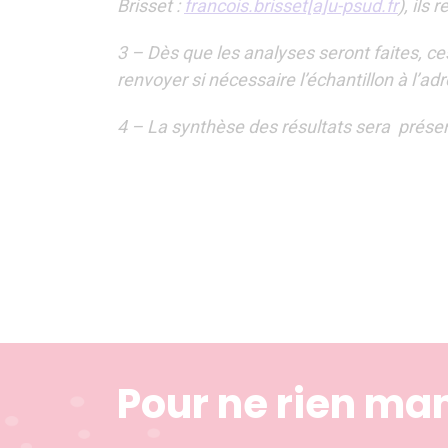
Brisset :
francois.brisset[a]u-psud.fr
), ils 
3 – Dès que les analyses seront faites, ce
renvoyer si nécessaire l’échantillon à l’a
4 – La synthèse des résultats sera prés
Pour ne rien ma