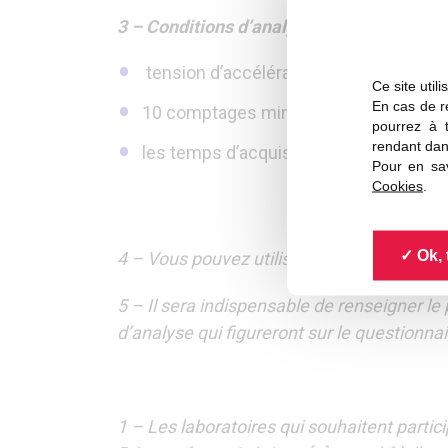
3 – Conditions d’analyse :
tension d’accélération : 15 kV
Ce site util
En cas de re
10 comptages minimum (ou spectres)
pourrez à 
rendant dan
les temps d’acquisition, l’intensité éle
Pour en sav
Cookies
.
Ok, 
4 – Vous pouvez utiliser tous les instrume
5 – Il sera indispensable de renseigner le
d’analyse qui figureront sur le questionna
1 – Les laboratoires qui souhaitent partic