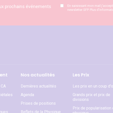
s aux prochains événements
En saisissant mon mail j’accep
newsletter SFP. Plus d’informat
ent
Nos actualités
Les Prix
t CA
Dernières actualités
Les prix en un coup d'o
iétales
Agenda
Grands prix et prix de
divisions
Prises de positions
Prix de popularisation 
iques
Reflets de la Physique
physique