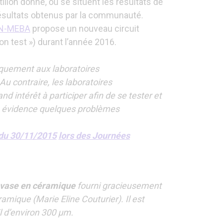
tillon donné, où se situent les résultats de
résultats obtenus par la communauté.
N-MEBA
propose un nouveau circuit
on test ») durant l’année 2016.
niquement aux laboratoires
Au contraire, les laboratoires
d intérêt à participer afin de se tester et
n évidence quelques problèmes
 du 30/11/2015
lors des Journées
vase en céramique
fourni gracieusement
amique (Marie Eline Couturier). Il est
l d’environ 300 µm.