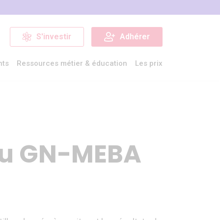
S'investir
Adhérer
nts
Ressources métier & éducation
Les prix
 du GN-MEBA