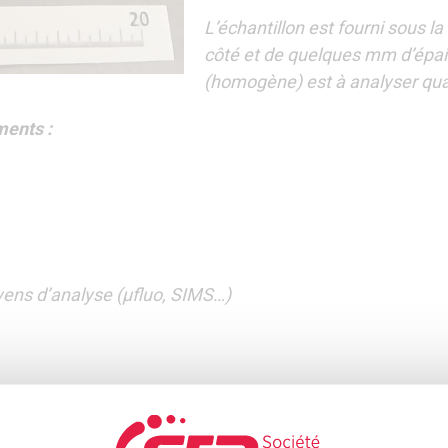
L’échantillon est fourni sous l
côté et de quelques mm d’épai
(homogène) est à analyser qua
uments :
ens d’analyse (µfluo, SIMS…)
soit sur la tranche soit sur la face. Isolant il devra être
on métallisé sous atmosphère gazeuse)