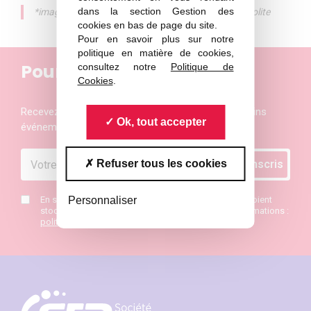
dans la section Gestion des
*image :
Structure atomique d’un nanotube d’imogolite
cookies en bas de page du site.
Pour en savoir plus sur notre
politique en matière de cookies,
Pour ne rien manquer
consultez notre
Politique de
Cookies
.
Recevez les actualités et les invitations aux prochains
Ok, tout accepter
événements de la Société Française de Physique
Refuser tous les cookies
En saisissant mon mail j’accepte que mes données soient
Personnaliser
stockées et de recevoir la newsletter SFP. Plus d’informations :
politique de confidentialité
*