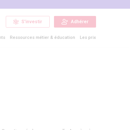
S'investir
Adhérer
nts
Ressources métier & éducation
Les prix