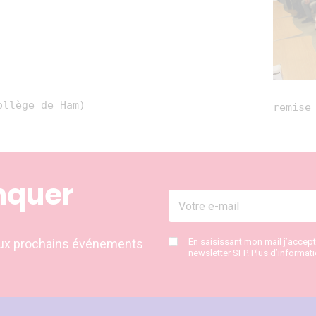
ollège de Ham)
remise
nquer
s aux prochains événements
En saisissant mon mail j’accep
newsletter SFP. Plus d’informat