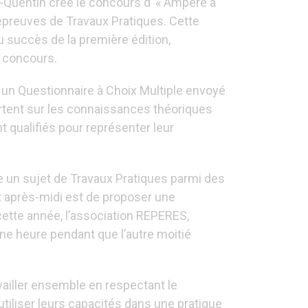
t-Quentin crée le concours d’ « Ampère à
 épreuves de Travaux Pratiques. Cette
u succès de la première édition,
n concours.
à un Questionnaire à Choix Multiple envoyé
ortent sur les connaissances théoriques
t qualifiés pour représenter leur
me un sujet de Travaux Pratiques parmi des
et après-midi est de proposer une
i cette année, l’association REPERES,
ne heure pendant que l’autre moitié
vailler ensemble en respectant le
tiliser leurs capacités dans une pratique