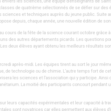
s envers les sciences, une équipe d’enseignants de Sain
s classes de quatrième sélectionnés de se défier sur des
des sciences et techniques auprès du jeune public. Suite a
ropose depuis, chaque année, une nouvelle édition de so
 au cours de la fête de la science courant octobre grâce 
es-uns des autres départements picards. Les questions p
Les deux élèves ayant obtenu les meilleurs résultats son
ercredi après-midi. Les équipes tirent au sort le jour mê
que, de technologie ou de chimie. L’autre temps fort de c
risera les sciences et l’association qui y participe. Ains
anétarium. La moitié des participants concourt pendant u
ur leurs capacités expérimentales et leur capacité à tra
les sont novatrices car elles permettent aux élèves d’u