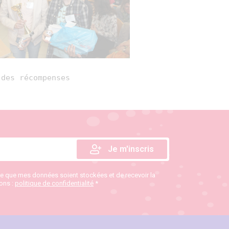
 des récompenses
te que mes données soient stockées et de recevoir la
ions :
politique de confidentialité
*