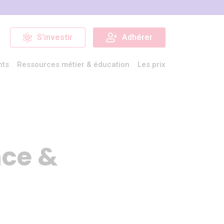
S'investir
Adhérer
nts
Ressources métier & éducation
Les prix
nce &