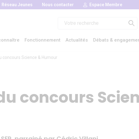
Réseau Jeunes
Nous contacter
Espace Membre
Rechercher :
onnaître
Fonctionnement
Actualités
Débats & engageme
du concours Science & Humour
du concours Scie
FP, parrainé par Cédric Villani