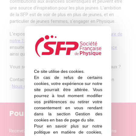
contributions aux avancées scientifiques et peuvent être
une source d’inspiration pour les plus jeunes. L’ambition
de la SFP est de voir de plus en plus de jeunes, et en
particulier de jeunes femmes, s’engager en Physique.
L’exposition fut inaugurée lors du
cocktail d’ouverture de
notre 150e anniversaire
le 16 janvier 2023. Elle sera
ensuite proposée au public du
Festival Double·science
ainsi qu’au
Congrès Général
de la SFP.
Vous souhaitez accueillir l’exposition dans vos locaux ?
Ce site utilise des cookies.
En cas de refus de certains
Contactez la SFP pour toute demande d’information
cookies, votre expérience sur notre
:
Nous contacter
site pourrait être altérée. Vous
pourrez à tout moment modifier
vos préférences ou retirer votre
consentement en vous rendant
Pour ne rien manquer
dans la section Gestion des
cookies en bas de page du site.
Pour en savoir plus sur notre
Recevez les actualités et les invitations aux prochains
politique en matière de cookies,