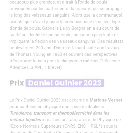
beaucoup plus grandes, et a trait à l’onde de pouls
provoquée par les battements du coeur et qui se propage
le long des vaisseaux sanguins. Alors que la communauté
scientifique n’avait jusque là connaissance d’un seul type
d’onde de pouls, Gabrielle Laloy Borgna en a au cours de
sa thèse identifiée une seconde, beaucoup plus lente et
impliquant la flexion des vaisseaux sanguins. Ces résultats
bouleversent 200 ans d’histoire faisant suite aux travaux
de Thomas Young en 1820 et ouvrent des perspectives
très prometteuses pour le diagnostic médical (1 Science
Advances, 3 APL, 1 brevet).
Prix
Daniel Guinier 2023
Le Prix Daniel Guinier 2023 est décerné à
Marlone Vernet
pour sa thèse en physique non linéaire intitulée «
Turbulence, transport et thermoélectricité dans les
métaux liquides
» réalisée au Laboratoire de Physique de
l’École Normale Supérieure (CNRS, ENS – PSL*) sous la
direction de Christophe Gissinger. Sa thèse, à dominante