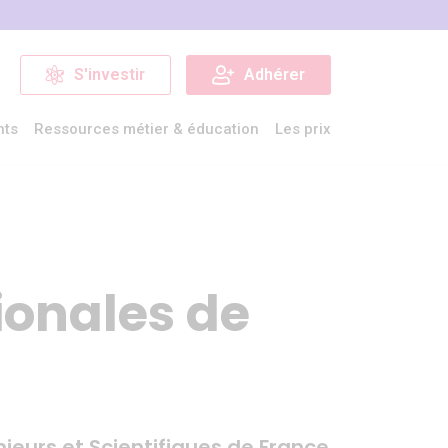
S'investir
Adhérer
nts
Ressources métier & éducation
Les prix
ionales de
nieurs et Scientifiques de France