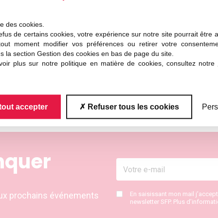
ise des cookies.
 facilitateur social en les rapprochant de leurs écoles
fus de certains cookies, votre expérience sur notre site pourrait être 
tout moment modifier vos préférences ou retirer votre consentem
s la section Gestion des cookies en bas de page du site.
oir plus sur notre politique en matière de cookies, consultez notre
lité
en valorisant le métier d’ingénieur aux yeux du grand
http://jni.iesf.fr/
tout accepter
Refuser tous les cookies
Pers
nquer
s aux prochains événements
En saisissant mon mail j’accep
newsletter SFP. Plus d’informat