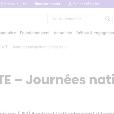
Réseau Jeunes
Nous contacter
Espace Membre
Rechercher :
onnaître
Fonctionnement
Actualités
Débats & engageme
ATE – Journées nationales de l’ingénieur
E – Journées nat
énieur (JNI) illustrent l’attachement d’Ingé