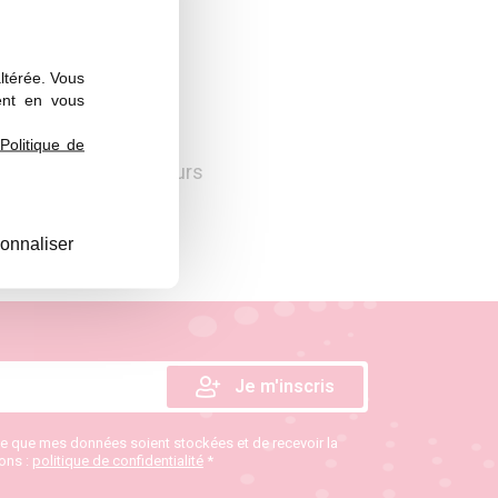
altérée. Vous
ent en vous
Politique de
 public et des décideurs
onnaliser
te que mes données soient stockées et de recevoir la
ions :
politique de confidentialité
*