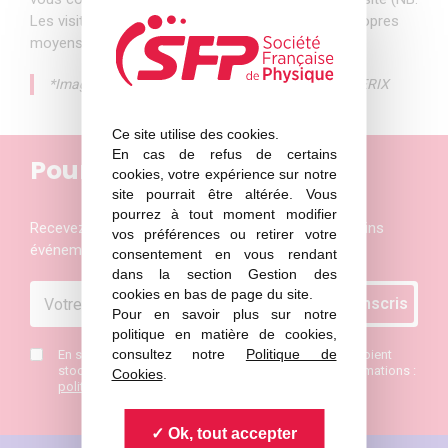
Les visiteurs devront se rendre au LAL par leurs propres
moyens).
*Image : Une partie du dispositif expérimental LASERIX
Ce site utilise des cookies.
En cas de refus de certains
Pour ne rien manquer
cookies, votre expérience sur notre
site pourrait être altérée. Vous
pourrez à tout moment modifier
Recevez les actualités et les invitations aux prochains
vos préférences ou retirer votre
événements de la Société Française de Physique
consentement en vous rendant
dans la section Gestion des
cookies en bas de page du site.
Pour en savoir plus sur notre
politique en matière de cookies,
consultez notre
Politique de
En saisissant mon mail j’accepte que mes données soient
stockées et de recevoir la newsletter SFP. Plus d’informations :
Cookies
.
politique de confidentialité
*
Ok, tout accepter