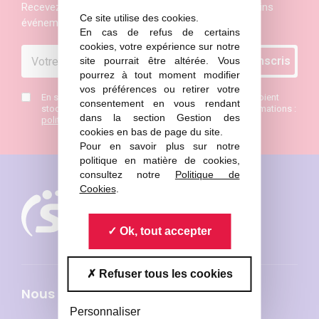
Recevez les actualités et les invitations aux prochains
Ce site utilise des cookies.
événements de la Société Française de Physique
En cas de refus de certains
cookies, votre expérience sur notre
site pourrait être altérée. Vous
pourrez à tout moment modifier
vos préférences ou retirer votre
En saisissant mon mail j’accepte que mes données soient
consentement en vous rendant
stockées et de recevoir la newsletter SFP. Plus d’informations :
dans la section Gestion des
politique de confidentialité
*
cookies en bas de page du site.
Pour en savoir plus sur notre
politique en matière de cookies,
consultez notre
Politique de
Cookies
.
Ok, tout accepter
Refuser tous les cookies
Nous connaître
Personnaliser