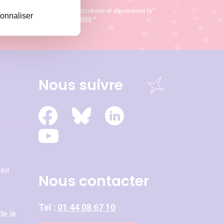
te que mes données soient stockées et de recevoir la
onnaliser
ions :
politique de confidentialité
*
Nous suivre
eil
Nous contacter
Tel :
01 44 08 67 10
de la