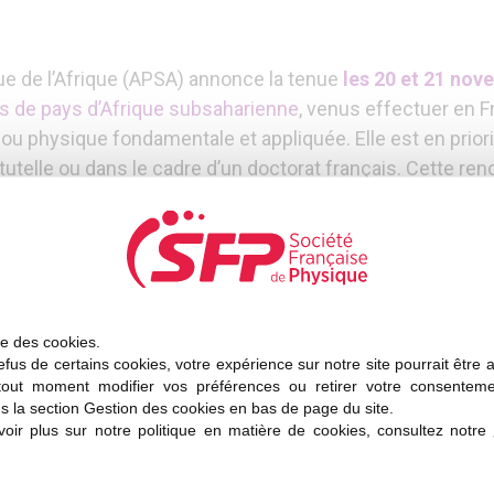
que de l’Afrique (APSA) annonce la tenue
les 20 et 21 no
es de pays d’Afrique subsaharienne
, venus effectuer en F
 physique fondamentale et appliquée. Elle est en prior
utelle ou dans le cadre d’un doctorat français. Cette renc
idatures (
date limite 8 octobre
) sont disponibles sur le 
 (Association pour la promotion scientifique de l’Afrique
ise des cookies.
fus de certains cookies, votre expérience sur notre site pourrait être 
tout moment modifier vos préférences ou retirer votre consentem
s la section Gestion des cookies en bas de page du site.
nquer
oir plus sur notre politique en matière de cookies, consultez notre