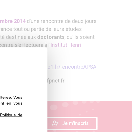
vembre 2014
d’une rencontre de deux jours
rance tout ou partie de leurs études
ité destinée aux
doctorants
, qu’ils soient
ontre s’effectuera à l’
Institut Henri
site
http://sfp.univ-lille1.fr/rencontreAPSA
) : rencontreapsa[a]sfpnet.fr
altérée. Vous
ent en vous
Politique de