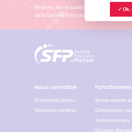
Recevez les actualités et les invitation
Ok, 
de la Société Française de Physique
Nous connaître
Fonctionnem
Événements phares
Bureau national e
Structures membres
Commissions soc
Sections locales
Divisions thémat