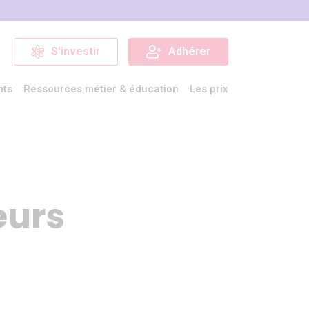
S'investir
Adhérer
nts
Ressources métier & éducation
Les prix
eurs