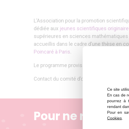
L’Association pour la promotion scientifi
dédiée aux
jeunes scientifiques originair
supérieures en sciences mathématiques ou
accueillis dans le cadre d’une thèse en cot
Poincaré à Paris
.
Le programme provisoire et l’appel à cand
Contact du comité d’organisation et l’APSA
Ce site util
En cas de re
pourrez à 
rendant dan
Pour ne rien ma
Pour en sav
Cookies
.