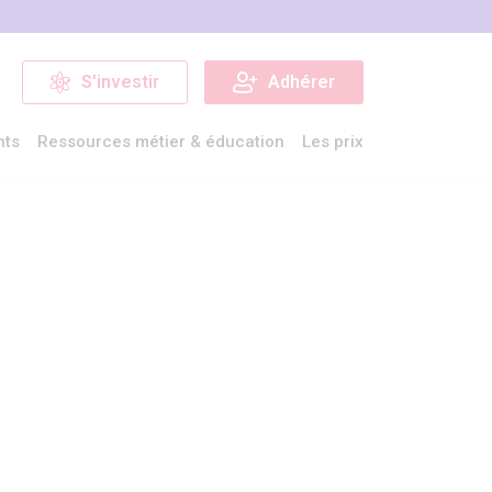
S'investir
Adhérer
nts
Ressources métier & éducation
Les prix