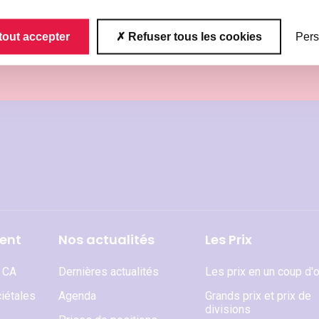
tout accepter
Refuser tous les cookies
Pers
s aux prochains événements
En saisissant mon mail j’accep
newsletter SFP. Plus d’informat
ent
Nos actualités
Les Prix
t CA
Dernières actualités
Les prix en un coup d'o
iétales
Agenda
Grands prix et prix de
divisions