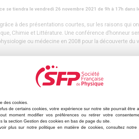
ce se tiendra le vendredi 26 novembre 2021 de 9h à 17h dans l
 grâce à des présentations courtes, sur les raisons qui on
que, Chimie et Littérature. Une conférence d’honneur se
de physiologie ou médecine en 2008 pour la découverte du
de de Suède à Paris en partenariat avec le Consulat de S
té Française de Physique et la Société Chimique de France
Programme et inscriptions
ise des cookies.
fus de certains cookies, votre expérience sur notre site pourrait être 
tout moment modifier vos préférences ou retirer votre consentem
s la section Gestion des cookies en bas de page du site.
oir plus sur notre politique en matière de cookies, consultez notre
nquer