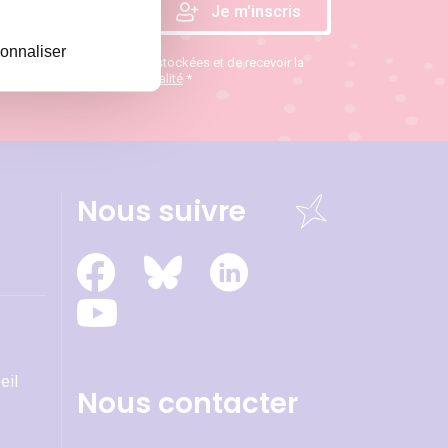
onnaliser
te que mes données soient stockées et de recevoir la
ions :
politique de confidentialité
*
Nous suivre
eil
Nous contacter