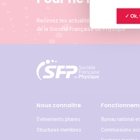
Ok, 
Recevez les actualités et les invitation
de la Société Française de Physique
Nous connaître
Fonctionnem
Événements phares
Bureau national e
Structures membres
Commissions soc