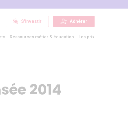
S'investir
Adhérer
nts
Ressources métier & éducation
Les prix
nsée 2014