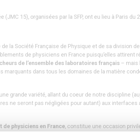
(JMC 15), organisées par la SFP, ont eu lieu à Paris du 
 de la Société Française de Physique et de sa division d
ements de physiciens en France puisqu’elles attirent ré
rcheurs de l’ensemble des laboratoires français
– mais 
s plus marquants dans tous les domaines de la matière co
e grande variété, allant du coeur de notre discipline (au
es ne seront pas négligées pour autant) aux interfaces av
t de physiciens en France
, constitue une occasion privil
e nouvelles collaborations, de s’initier à de nouveaux su