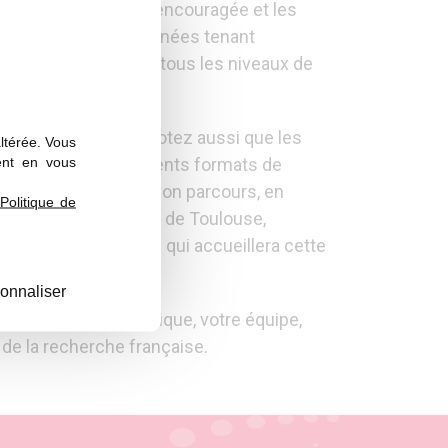
nes chercheurs y est encouragée et les
l’intérêt de ces journées tenant
sont déjà en poste à tous les niveaux de
on de l’information, notez aussi que les
altérée. Vous
ent en vous
ntifiques. Les différents formats de
à chacun de choisir son parcours, en
Politique de
. Après les journées de Toulouse,
yes : c’est donc Paris qui accueillera cette
onnaliser
rte que votre thématique, votre équipe,
 de la recherche française.