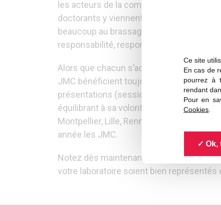
les acteurs de la communauté scientifique
doctorants y viennent en nombre, mais le
beaucoup au brassage ainsi réalisé entre 
responsabilité, responsables de projet, ch
Ce site util
Alors que chacun s’accorde quant à l’impor
En cas de re
pourrez à 
JMC bénéficient toujours de la présence d
rendant dan
présentations (sessions plénières, semi-p
Pour en sav
équilibrant à sa volonté approfondisseme
Cookies
.
Montpellier, Lille, Rennes, Orléans, Grenobl
année les JMC.
Ok, 
Notez dès maintenant les dates : 24-29 ao
votre laboratoire soient bien représentés 