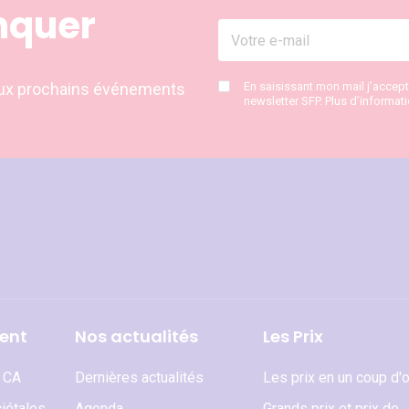
nquer
s aux prochains événements
En saisissant mon mail j’accep
newsletter SFP. Plus d’informat
ent
Nos actualités
Les Prix
t CA
Dernières actualités
Les prix en un coup d'o
iétales
Agenda
Grands prix et prix de