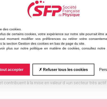
 française. Traditionnellement, la participation des jeu
s JMC s’adressent tout autant aux chercheurs confirmés, 
les jeunes qui s’engagent dans la recherche, et ceux qui 
efs d’équipes, directeurs de laboratoires…
ise des cookies.
tance de l’instrumentation scientifique et de la circulati
fus de certains cookies, votre expérience sur notre site pourrait être 
tout moment modifier vos préférences ou retirer votre consentem
es principaux fabricants d’appareillages et éditeurs scie
s la section Gestion des cookies en bas de page du site.
lénières, minicolloques, affiches et stands) permettent 
oir plus sur notre politique en matière de cookies, consultez notre
nt de son propre domaine et ouverture à d’autres champs
e, Poitiers, Marseille, Nancy, Toulouse, Strasbourg, et Tro
tout accepter
Refuser tous les cookies
Pers
ût 2014, diffusez largement l’information et faites en so
et contribuent à la mise en valeur d »un secteur très actif