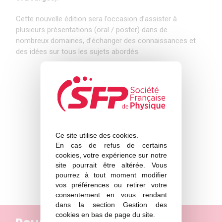
Cette nouvelle édition sera l’occasion d’assister à
plusieurs présentations (oral / poster) dans de
nombreux domaines, d’échanger des connaissances et
des idées sur tous les sujets abordés.
Programme et inscriptions sur
https://j2c.sciencesconf.org/
Ce site utilise des cookies.
En cas de refus de certains
cookies, votre expérience sur notre
site pourrait être altérée. Vous
pourrez à tout moment modifier
vos préférences ou retirer votre
consentement en vous rendant
dans la section Gestion des
cookies en bas de page du site.