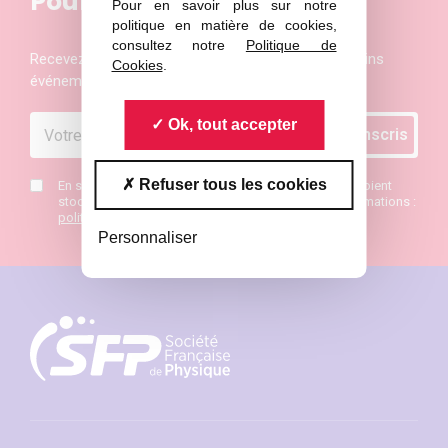
Pour ne rien manquer
Pour en savoir plus sur notre
politique en matière de cookies,
consultez notre
Politique de
Recevez les actualités et les invitations aux prochains
Cookies
.
événements de la Société Française de Physique
Ok, tout accepter
Refuser tous les cookies
En saisissant mon mail j’accepte que mes données soient
stockées et de recevoir la newsletter SFP. Plus d’informations :
politique de confidentialité
*
Personnaliser