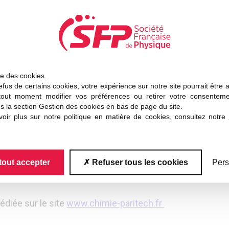
). Conservateur de la collection de minéralogie de l’Écol
devint ce qui est aujourd’hui l’Institut de Minéralogie et
e, il fonda un laboratoire qui devint l’École Nationale S
eur de l’École des Mines de Saint- Étienne et contribua d
ification des « cristaux liquides » (appellation bien malgr
llation bien moins parlante que la précédente). Jacques,
ise des cookies.
fus de certains cookies, votre expérience sur notre site pourrait être 
ronique des solides cristallins (et de leurs défauts natur
tout moment modifier vos préférences ou retirer votre consentem
 » à le considérer comme le père de la physique des soli
s la section Gestion des cookies en bas de page du site.
ndré Guinier, Pierre Aigrain et Raymond Castaing. Jacq
oir plus sur notre politique en matière de cookies, consultez notre
ences internationales d’études des problèmes de fractu
a journée
tout accepter
Refuser tous les cookies
Pers
édiée sur le site
www.chimie-paritech.fr