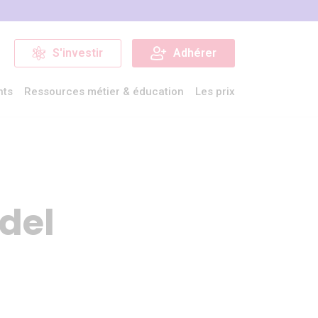
S'investir
Adhérer
nts
Ressources métier & éducation
Les prix
del