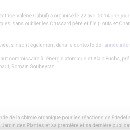
ctrice Valérie Cabuil) a organisé le 22 avril 2014 une
jour
es, sans oublier les Crussard père et fils (Louis et Charl
ociée, s’inscrit également dans le contexte de
l’année inte
aut commissaire à l’énergie atomique et Alain Fuchs, pré
ermaut, Romain Soubeyran
de de la chimie organique pour les réactions de Friedel e
ardin des Plantes et sa première et sa dernière publicat