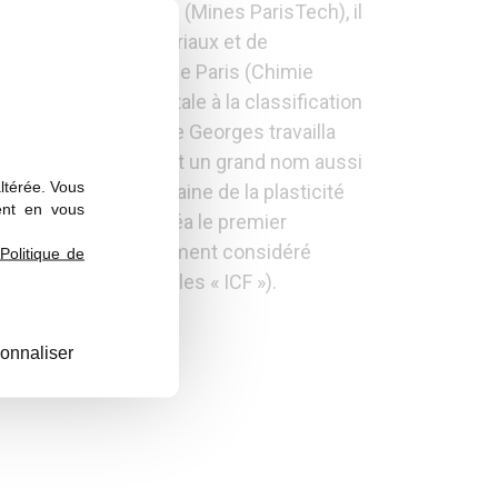
e des Mines de Paris (Mines ParisTech), il
 de Physique des Matériaux et de
upérieure de Chimie de Paris (Chimie
e manière fondamentale à la classification
é lui). Edmond, fils de Georges travailla
 fils d’Edmond, se fit un grand nom aussi
altérée. Vous
els) que dans le domaine de la plasticité
ent en vous
des en France. Il créa le premier
ues Friedel est également considéré
Politique de
re des matériaux (les « ICF »).
onnaliser