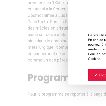
première, en 1856, concernait les diamants
eut aussi à la Sorbonne un laboratoire qui 
Cosmochimie à Jussieu. Très grand chimist
ParisTech). Son fils Georges devint direct
des mâcles en cristallographie et à la class
aussi sur ces « états mésomorphes » (appe
Ce site util
En cas de re
bien dans le domaine de la structure élect
pourrez à 
métallurgique. Nombreux sont ses « élèves
rendant dan
enseignement de ce type en France avec A
Pour en sav
Cookies
.
comme un des pères fondateurs des confér
Programme de l
Ok, 
Pour le programme se reporter à la page d