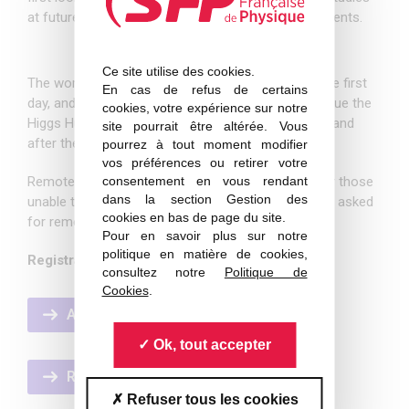
at future colliders, and recent theoretical developments.
Ce site utilise des cookies.
The workshop will be held in person in Orsay, for the first
En cas de refus de certains
day, and Paris, for the two following days, to continue the
cookies, votre expérience sur notre
Higgs Hunting tradition of lively discussions during and
site pourrait être altérée. Vous
after the sessions.
pourrez à tout moment modifier
vos préférences ou retirer votre
Remote participation will also be made possible for those
consentement en vous rendant
dans la section Gestion des
unable to attend in person. No registration fees are asked
cookies en bas de page du site.
for remote participation.
Pour en savoir plus sur notre
politique en matière de cookies,
Registration deadline : June 23th, 2025
consultez notre
Politique de
Cookies
.
Agenda
Ok, tout accepter
Registration
Refuser tous les cookies