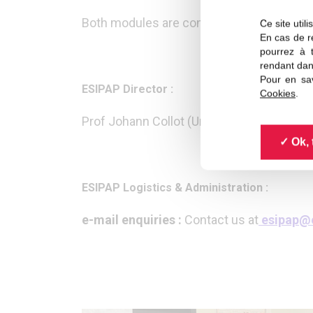
Both modules are concluded by an evaluat
Ce site util
En cas de re
pourrez à 
rendant dan
Pour en sav
ESIPAP Director :
Cookies
.
Prof Johann Collot (Université Grenoble-A
Ok, 
ESIPAP Logistics & Administration :
e-mail enquiries :
Contact us at
esipap@e