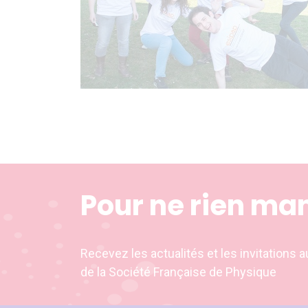
Pour ne rien ma
Recevez les actualités et les invitation
de la Société Française de Physique