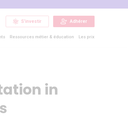
S'investir
Adhérer
nts
Ressources métier & éducation
Les prix
ation in
s