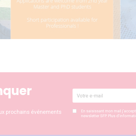
nquer
s aux prochains événements
En saisissant mon mail j’accep
newsletter SFP. Plus d’informat