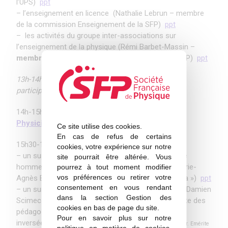
l’UPS)
ppt
– l’enseignement en licence (Nathalie Lebrun – membre
de la commission Enseignement de la SFP)
ppt
– les activités du groupe inter-associations sur
l’enseignement de la physique (Rémi Barbet-Massin –
membre
de la commission Enseignement de la SFP)
ppt
13h-14h Déjeuner cocktail buffet à l’ENS avec les
participant(e)s du French Physicist’s Tournament
14h-15h30
Cérémonie de clôture du
French
Physicist’s Tournament
Ce site utilise des cookies.
En cas de refus de certains
15h30-16h15 Deux exposés:
cookies, votre expérience sur notre
– un sur les
stéréotypes de genre
, frein à l’égalité
site pourrait être altérée. Vous
hommes-femmes en physique et en sciences (Marie-
pourrez à tout moment modifier
vos préférences ou retirer votre
Agnès Bernardis – coordinatrice du projet « Hypatia »)
ppt
consentement en vous rendant
– un sur les
nouvelles pédagogies
en
sciences
(Damien
dans la section Gestion des
Scimeca – professeur de physique-chimie et adepte des
cookies en bas de page du site.
pédagogies actives telles que les « classes
Pour en savoir plus sur notre
inversées »)
ppt
Sources – Présentation Marcel LEBRUN (Pr. Emérite