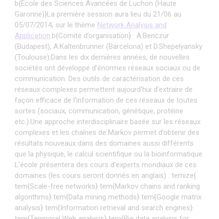
b{Ecole des Sciences Avancées de Luchon (Haute
Garonne)}La première session aura lieu du 21/06 au
05/07/2014, sur le thème
Network Analysis and
Application
.b{Comité d’organisation} : A.Benczur
(Budapest), A.Kaltenbrunner (Barcelona) et D.Shepelyansky
(Toulouse).Dans les dix dernières années, de nouvelles
sociétés ont développé d’énormes réseaux sociaux ou de
communication. Des outils de caractérisation de ces
réseaux complexes permettent aujourd’hui d’extraire de
façon efficace de l’information de ces réseaux de toutes
sortes (sociaux, communication, génétique, protéine
etc.).Une approche interdisciplinaire basée sur les réseaux
complexes et les chaînes de Markov permet d’obtenir des
résultats nouveaux dans des domaines aussi différents
que la physique, le calcul scientifique ou la bioinformatique.
L’école présentera des cours d’experts mondiaux de ces
domaines (les cours seront donnés en anglais) : temize{
tem{Scale-free networks} tem{Markov chains and ranking
algorithms} tem{Data mining methods} tem{Google matrix
analysis} tem{Information retrieval and search engines}
tem{Temporal Web analysis} tem{Big data analysis for