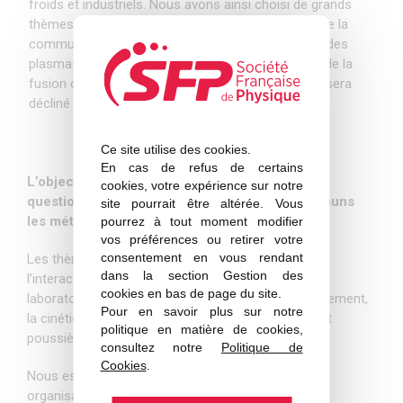
froids et industriels. Nous avons ainsi choisi de grands
thèmes et interrogations communs à l’ensemble de la
communauté des physiciens et des physiciennes des
plasmas, que leur plasma soit celui du soleil, celui de la
fusion ou encore celui de l’industrie. Chaque sujet sera
décliné selon les trois points de vue.
Ce site utilise des cookies.
En cas de refus de certains
L’objectif est qu’après la mise en commun des
cookies, votre expérience sur notre
questionnements puissent être mises en communs
site pourrait être altérée. Vous
les méthodes et les réponses !
pourrez à tout moment modifier
vos préférences ou retirer votre
consentement en vous rendant
Les thèmes développés seront au nombre de 7 :
dans la section Gestion des
l’interaction plasma-surface ; l’astrophysique de
cookies en bas de page du site.
laboratoire ; la turbulence et le transport ; le rayonnement,
Pour en savoir plus sur notre
la cinétique et la physique atomique ; les poudres et
politique en matière de cookies,
poussières ; les diagnostics ; la simulation et HPC.
consultez notre
Politique de
Cookies
.
Nous espérons susciter un riche débat par cette
organisation nouvelle.