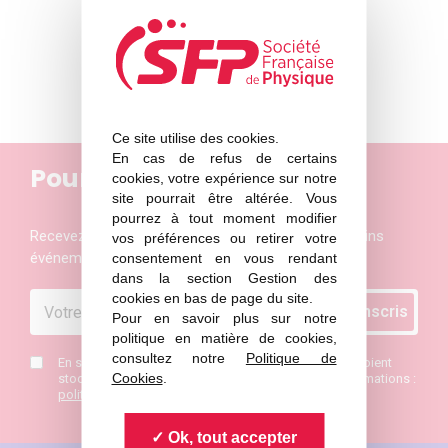
https://ipr.univ-rennes1.fr/
Ce site utilise des cookies.
En cas de refus de certains
Pour ne rien manquer
cookies, votre expérience sur notre
site pourrait être altérée. Vous
pourrez à tout moment modifier
Recevez les actualités et les invitations aux prochains
vos préférences ou retirer votre
événements de la Société Française de Physique
consentement en vous rendant
dans la section Gestion des
cookies en bas de page du site.
Pour en savoir plus sur notre
politique en matière de cookies,
consultez notre
Politique de
En saisissant mon mail j’accepte que mes données soient
Cookies
.
stockées et de recevoir la newsletter SFP. Plus d’informations :
politique de confidentialité
*
Ok, tout accepter