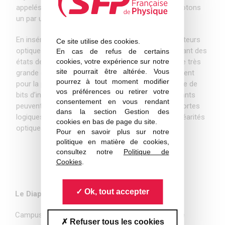
appelés « boîtes quantiques » qui émettent des photons
un par un.
En insérant ces atomes artificiels dans des résonateurs
Ce site utilise des cookies.
optiques, nous fabriquons des composants émettant des
En cas de refus de certains
cookies, votre expérience sur notre
états de la lumière à un seul photon présentant une très
site pourrait être altérée. Vous
grande cohérence quantique. Ces sources permettent
pourrez à tout moment modifier
pour la première fois de manipuler un grand nombre de
vos préférences ou retirer votre
bits d’information quantique. Les mêmes composants
consentement en vous rendant
peuvent également être utilisés pour réaliser des portes
dans la section Gestion des
logiques à deux-photons, en exploitant des non-linéarités
cookies en bas de page du site.
optiques à l’échelle du photon unique.
Pour en savoir plus sur notre
politique en matière de cookies,
consultez notre
Politique de
Cookies
.
https://ipr.univ-rennes1.fr
Ok, tout accepter
Le Diapason :
Campus de Beaulieu, Allée Jules Noël, 35000 Renne
Refuser tous les cookies