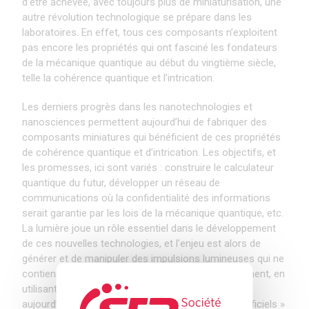
d’être achevée, avec toujours plus de miniaturisation, une
autre révolution technologique se prépare dans les
laboratoires. En effet, tous ces composants n’exploitent
pas encore les propriétés qui ont fasciné les fondateurs
de la mécanique quantique au début du vingtième siècle,
telle la cohérence quantique et l’intrication.
Les derniers progrès dans les nanotechnologies et
nanosciences permettent aujourd’hui de fabriquer des
composants miniatures qui bénéficient de ces propriétés
de cohérence quantique et d’intrication. Les objectifs, et
les promesses, ici sont variés : construire le calculateur
quantique du futur, développer un réseau de
communications où la confidentialité des informations
serait garantie par les lois de la mécanique quantique, etc.
La lumière joue un rôle essentiel dans le développement
de ces nouvelles technologies, et l’enjeu est alors de
générer et de manipuler des impulsions lumineuses qui ne
contiennent qu’un seul photon. Je montrerai comment, en
utilisant les techniques de l’optoélectronique, il est
aujourd’hui possible de fabriquer des « atomes artificiels »