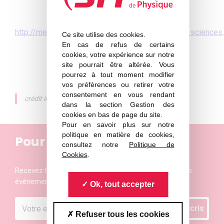
Le programme
http://mediation.centrepompidou.fr/plaquette_art_sciences
Ce site utilise des cookies.
En cas de refus de certains
cookies, votre expérience sur notre
site pourrait être altérée. Vous
pourrez à tout moment modifier
Billetterie
vos préférences ou retirer votre
consentement en vous rendant
crédit image : Julien Jarrige
dans la section Gestion des
cookies en bas de page du site.
Pour en savoir plus sur notre
politique en matière de cookies,
Pour ne rien manquer
consultez notre
Politique de
Cookies
.
Recevez les actualités et les invitations aux prochains
événements de la Société Française de Physique
Ok, tout accepter
Refuser tous les cookies