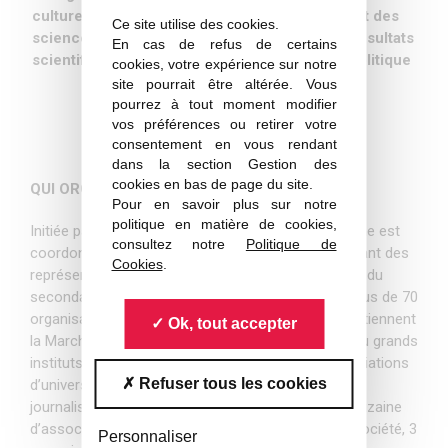
culture scientifique et refondre l’enseignement des
Ce site utilise des cookies.
sciences Renforcer l’emploi de méthodes et résultats
En cas de refus de certains
scientifiques dans le processus de décision politique
cookies, votre expérience sur notre
site pourrait être altérée. Vous
pourrez à tout moment modifier
vos préférences ou retirer votre
consentement en vous rendant
dans la section Gestion des
cookies en bas de page du site.
QUI ORGANISE, QUI SOUTIENT ?
Pour en savoir plus sur notre
politique en matière de cookies,
Initiée par un petit groupe de scientifiques, la Marche est
consultez notre
Politique de
coordonnée par un groupe élargi et diversifié, incluant des
Cookies
.
représentant-e-s des étudiant-e-s, professeur-e-s du
secondaire, journalistes et du monde associatif. Plus de 70
organisations, établissements et associations soutiennent
Ok, tout accepter
la Marche incluant : 10 organismes de recherche ou grands
instituts, plus d’une dizaine d’universités et d’associations
Refuser tous les cookies
d’universités, plus de 30 sociétés savantes, des
journalistes et blogueurs scientifiques, plus d’une dizaine
d’associations acteurs des relations sciences et société, 3
Personnaliser