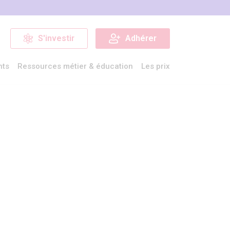
S'investir
Adhérer
nts
Ressources métier & éducation
Les prix