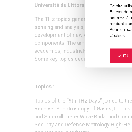
Université du Littoral
– Côte d’Opale (U
Ce site util
En cas de re
pourrez à 
The THz topics generated keen interests 
rendant dan
sensing and analysis, non-invasive imaging
Pour en sav
development of new concepts will also be
Cookies
.
components. The ambition of this conferen
academics, industrials and publics partner
Ok, 
Some key topics dedicated to the Mid and
Topics :
Topics of the “9th THz Days” joined to the
Receiver Spectroscopy of Gases, Liquid
and Sub-millimeter Wave Radar and Commun
Security and Defense Metrology High-Fie