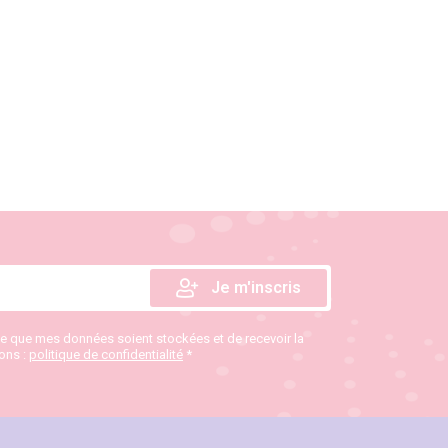
te que mes données soient stockées et de recevoir la
ions :
politique de confidentialité
*