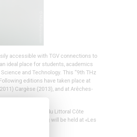
asily accessible with TGV connections to
an ideal place for students, academics
ed Science and Technology. This “9th THz
 Following editions have taken place at
(2011) Cargèse (2013), and at Arêches-
 of the Université du Littoral Côte
mir.fr/). The meeting will be held at «Les