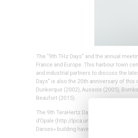
The “9th THz Days” and the annual meetin
France and Europe. This harbour town cen
and industrial partners to discuss the la
Days” is also the 20th anniversary of this 
Dunkerque (2002), Aussois (2005), Bomban
Beaufort (2015).
The 9th TeraHertz Days conference is host
d’Opale (http://lpca.univ-littoral.fr) with
Darses» building having a large amphithea