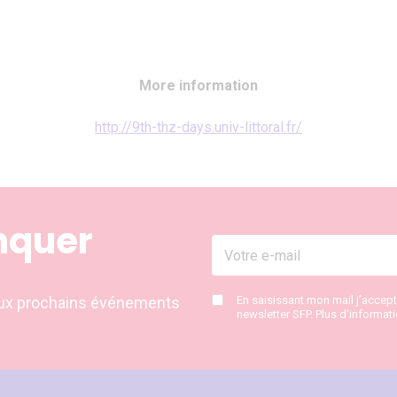
More information
http://9th-thz-days.univ-littoral.fr/
nquer
s aux prochains événements
En saisissant mon mail j’accep
newsletter SFP. Plus d’informat