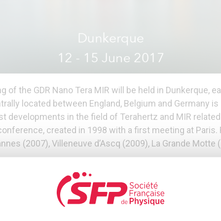
g of the GDR Nano Tera MIR will be held in Dunkerque, e
trally located between England, Belgium and Germany is 
test developments in the field of Terahertz and MIR relat
conference, created in 1998 with a first meeting at Paris.
nes (2007), Villeneuve d’Ascq (2009), La Grande Motte 
ed by the Laboratoire de Physico Chimie de l’Atmosphère
 the help of the ARMIR-Téranaute association (http://www.ar
tre and exhibition rooms.