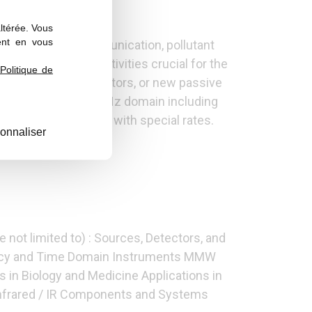
40
Dunkerque
altérée. Vous
ent en vous
data rate THz communication, pollutant
mental research activities crucial for the
Politique de
z emitters and detectors, or new passive
ean) players in the THz domain including
 strongly encouraged with special rates.
onnaliser
ogram.
 not limited to) : Sources, Detectors, and
ency and Time Domain Instruments MMW
in Biology and Medicine Applications in
Infrared / IR Components and Systems