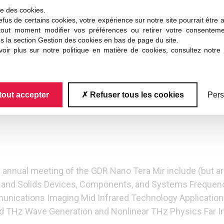
LCO) «Les Darses» 189B, Avenue Maurice Schumann 591
ise des cookies.
fus de certains cookies, votre expérience sur notre site pourrait être 
tout moment modifier vos préférences ou retirer votre consentem
with more and more exciting applications including high 
s la section Gestion des cookies en bas de page du site.
, and non-destructive inspection to cite a few. The funda
oir plus sur notre politique en matière de cookies, consultez notre
 addressed and include topics such as, efficiency of TH
ce is to bring together the various international (Europ
s. The participation of students and young scientists is
tout accepter
Refuser tous les cookies
Pers
 Far Infrared domain will be also encompassed in the pr
 annual meeting of the GDR Nano Tera Mir include (but are
s, and Solids Devices, Components, and Systems Frequ
ications Imaging Mid Infrared Technology Applications 
ld THz Wave Generation and Nonlinear THz Physics Far 