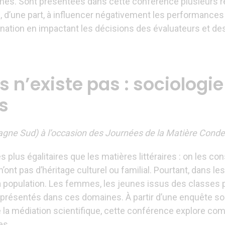
es. Sont présentées dans cette conférence plusieurs r
d’une part, à influencer négativement les performances 
mination en impactant les décisions des évaluateurs et d
 n’existe pas : sociologie
s
gne Sud) à l’occasion des Journées de la Matière Cond
 plus égalitaires que les matières littéraires : on les co
’ont pas d’héritage culturel ou familial. Pourtant, dans les
de la population. Les femmes, les jeunes issus des classes
eprésentés dans ces domaines. À partir d’une enquête so
la médiation scientifique, cette conférence explore commen
es.