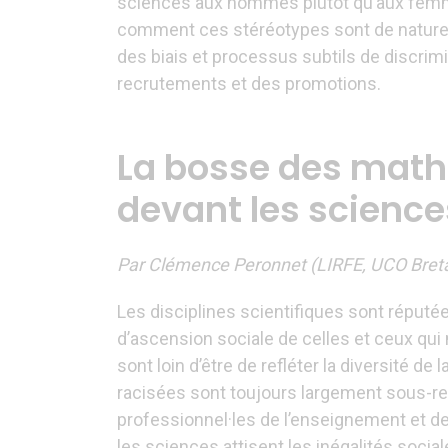
sciences aux hommes plutôt qu’aux femm
comment ces stéréotypes sont de nature, 
des biais et processus subtils de discri
recrutements et des promotions.
La bosse des maths
devant les science
Par Clémence Peronnet (LIRFE, UCO Breta
Les disciplines scientifiques sont réputées
d’ascension sociale de celles et ceux qui n
sont loin d’être de refléter la diversité 
racisées sont toujours largement sous-r
professionnel·les de l’enseignement et de 
les sciences attisent les inégalités social