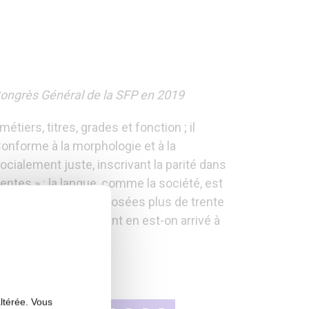
u Congrès Général de la SFP en 2019
ers, titres, grades et fonction ; il
Conforme à la morphologie et à la
cialement juste, inscrivant la parité dans
entes » : la langue, comme la société, est
puristes) se sont opposées plus de trente
est enceinte). Comment en est-on arrivé à
altérée. Vous