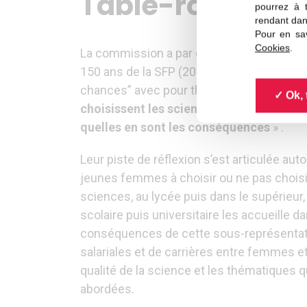
Table-rondes sur
pourrez à 
rendant dan
Pour en sav
Cookies
.
La commission a par exemple organisé po
150 ans de la SFP (2013) une session “Par
chances” avec pour thème «
Pourquoi si
Ok, 
choisissent les sciences au lycée puis d
quelles en sont les conséquences
» .
Leur piste de réflexion s’est articulée aut
jeunes femmes à choisir ou ne pas choisi
sciences, au lycée puis dans le supérieur,
scolaire puis universitaire les accueille d
conséquences de cette sous-représentatio
salariales et de carrières entre femmes e
qualité de la science et les thématiques q
abordées.