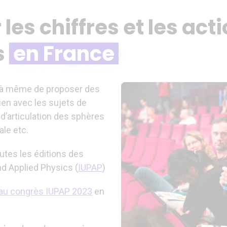
les chiffres et les ac
s
en France
 à même de proposer des
en avec les sujets de
, d’articulation des sphères
ale etc.
utes les éditions des
nd Applied Physics (
IUPAP
)
e au congrès IUPAP 2023
en