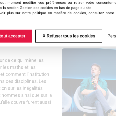
 la Parité et
l’égalité
tout moment modifier vos préférences ou retirer votre consentem
s la section Gestion des cookies en bas de page du site.
oir plus sur notre politique en matière de cookies, consultez notre
ur le Congrès Général des
ité et égalité des
 peu de jeunes femmes
tout accepter
Refuser tous les cookies
Pers
ans le supérieur? Et
our de ce qui mène les
r les maths et les
 et comment l’institution
ans ces disciplines. Les
n sur les inégalités
t hommes ainsi que sur la
u’elle couvre furent aussi