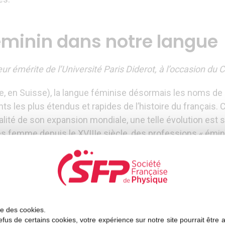
féminin dans notre langue
seur émérite de l’Université Paris Diderot, à l’occasion d
en Suisse), la langue féminise désormais les noms de méti
s les plus étendus et rapides de l’histoire du français. 
ité de son expansion mondiale, une telle évolution est so
n des femme depuis le XVIIIe siècle, des professions « émin
rmatives en France (l’Académie française et ses relais 
ns qui outragent la syntaxe et le bon sens (le Ministre 
ise des cookies.
fus de certains cookies, votre expérience sur notre site pourrait être 