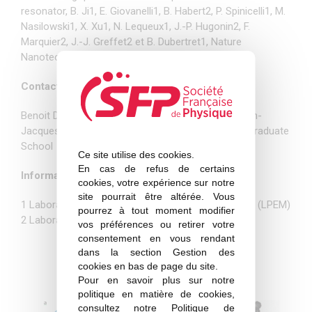
resonator, B. Ji1, E. Giovanelli1, B. Habert2, P. Spinicelli1, M.
Nasilowski1, X. Xu1, N. Lequeux1, J.-P. Hugonin2, F.
Marquier2, J.-J. Greffet2 et B. Dubertret1, Nature
Nanotechnology (2015)
Contact chercheur :
Benoit Dubertret, directeur de recherche CNRS Jean-
Jacques Greffet, professeur à l’Institut d’Optique Graduate
School
Ce site utilise des cookies.
En cas de refus de certains
Informations complémentaires :
cookies, votre expérience sur notre
site pourrait être altérée. Vous
1 Laboratoire de physique et d’étude des matériaux (LPEM)
pourrez à tout moment modifier
2 Laboratoire Charles Fabry (LCF)
vos préférences ou retirer votre
consentement en vous rendant
dans la section Gestion des
cookies en bas de page du site.
Pour en savoir plus sur notre
politique en matière de cookies,
consultez notre
Politique de