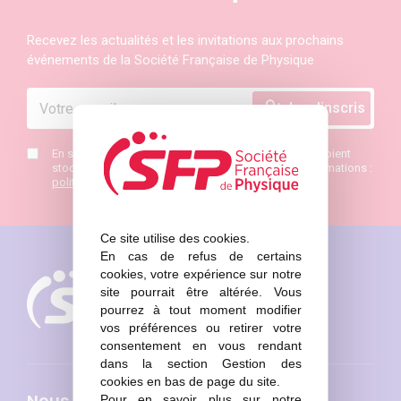
Recevez les actualités et les invitations aux prochains
événements de la Société Française de Physique
En saisissant mon mail j’accepte que mes données soient
stockées et de recevoir la newsletter SFP. Plus d’informations :
politique de confidentialité
*
Ce site utilise des cookies.
En cas de refus de certains
cookies, votre expérience sur notre
site pourrait être altérée. Vous
pourrez à tout moment modifier
vos préférences ou retirer votre
consentement en vous rendant
dans la section Gestion des
cookies en bas de page du site.
Nous connaître
Pour en savoir plus sur notre