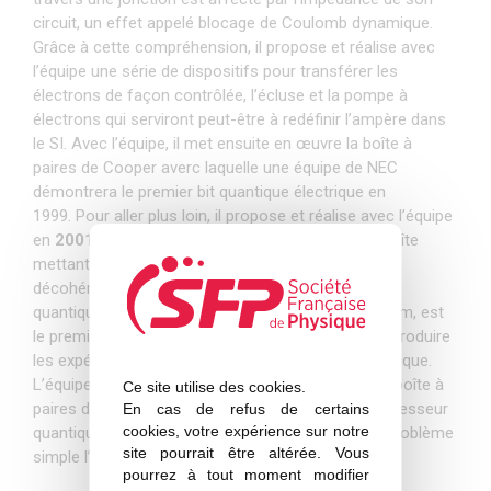
circuit, un effet appelé blocage de Coulomb dynamique.
Grâce à cette compréhension, il propose et réalise avec
l’équipe une série de dispositifs pour transférer les
électrons de façon contrôlée, l’écluse et la pompe à
électrons qui serviront peut-être à redéfinir l’ampère dans
le SI. Avec l’équipe, il met ensuite en œuvre la boîte à
paires de Cooper averc laquelle une équipe de NEC
démontrera le premier bit quantique électrique en
1999. Pour aller plus loin, il propose et réalise avec l’équipe
en
2001
une nouvelle version de cette fameuse boîte
mettant en œuvre une stratégie pour combattre la
décohérence, et une méthode de mesure de l’état
quantique en un coup. Ce circuit, appelé quantronium, est
le premier atome artificiel électrique capable de reproduire
les expériences fondatrices de la mécanique quantique.
L’équipe a continué cette voie de recherche sur la boîte à
Ce site utilise des cookies.
paires de Cooper, et démontré récemment un processeur
En cas de refus de certains
cookies, votre expérience sur notre
quantique très élémentaire mais prouvant sur un problème
site pourrait être altérée. Vous
simple l’avantage des algorithmes quantiques.
pourrez à tout moment modifier