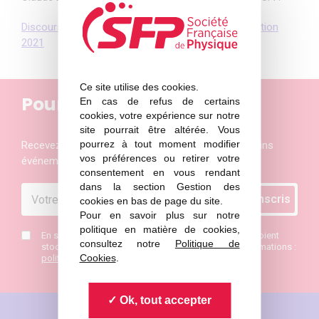
Discours de Hélène Courtois, Marraine de la Promotion
2021
Ce site utilise des cookies.
Pour ne rien manquer
En cas de refus de certains
cookies, votre expérience sur notre
site pourrait être altérée. Vous
pourrez à tout moment modifier
Recevez les actualités et les invitations aux prochains
vos préférences ou retirer votre
événements de la Société Française de Physique
consentement en vous rendant
dans la section Gestion des
cookies en bas de page du site.
Pour en savoir plus sur notre
politique en matière de cookies,
En saisissant mon mail j’accepte que mes données soient
consultez notre
Politique de
stockées et de recevoir la newsletter SFP. Plus d’informations :
Cookies
.
politique de confidentialité
*
Ok, tout accepter