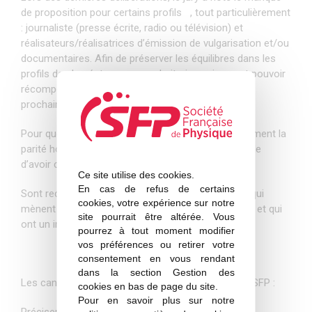
de proposition pour certains profils
, tout particulièrement
: journaliste (presse écrite, radio ou télévision) et
réalisateurs/réalisatrices d’émission de vulgarisation et/ou
documentaires. Afin de préserver les équilibres dans les
profils des lauréats,
nous souhaiterions vivement pouvoir
récompenser ce type d’activité cette année ou l’an
prochain, merci d’avance de vos propositions.
Pour que le jury puisse continuer à assurer sereinement la
parité homme/femme pour les lauréats, il serait utile
d’avoir cette parité dès les propositions.
Ce site utilise des cookies.
En cas de refus de certains
Sont recevables pour le prix Perrin des personnes qui
cookies, votre expérience sur notre
mènent des actions de vulgarisation francophones et qui
site pourrait être altérée. Vous
ont un impact en France.
pourrez à tout moment modifier
vos préférences ou retirer votre
consentement en vous rendant
dans la section Gestion des
Les candidatures sont à effectuer sur le site de la SFP :
cookies en bas de page du site.
Pour en savoir plus sur notre