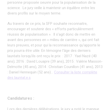
personne proposée oeuvre pour la popularisation de la
science.
Le jury veille à maintenir un équilibre entre les
divers profils sur le moyen terme.
Au travers de ce prix, la SFP souhaite reconnaitre,
encourager et soutenir des « efforts particulièrement
réussis de popularisation ».
Il s’agit donc de mettre en
avant des personnes en « milieu de carrière », qui ont fait
leurs preuves, et pour qui la reconnaissance qu’apporte le
prix pourra être utile. En témoigne l’âge des derniers
lauréats lorsqu’ils ont reçu le prix
: 2017 : Yael Nazé (40
ans); 2016 : David Louapre (39 ans), 2015 : Valérie Masson-
Delmotte (45 ans), 2014 : Christian Counillon (41 ans), 2013
: Daniel Hennequin (52 ans)…
Consulter la liste complète
des lauréat.e.s
Candidatures :
Lors des dernières délibérations, le jury a noté le manque