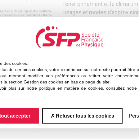
l’environnement et le climat i
usages et modes d’approvisio
minérales. Le thème de l’énerg
les médias et dans le champ po
central en physique et dans l’
une réalité multiforme : il est
pour ce qui concerne les ordres 
d’estimation de besoins en rel
ise des cookies.
fus de certains cookies, votre expérience sur notre site pourrait être 
sociétés et l’économie.
tout moment modifier vos préférences ou retirer votre consentem
s la section Gestion des cookies en bas de page du site.
 production, de conversion, d’utilisation, et de stockage
oir plus sur notre politique en matière de cookies, consultez notre
ortance cruciale. De nombreux collègues physiciens … et 
ications allant des énergies renouvelables, solaire phot
tout accepter
Refuser tous les cookies
Pers
Lire l’intégralité du communiqué de presse de mars