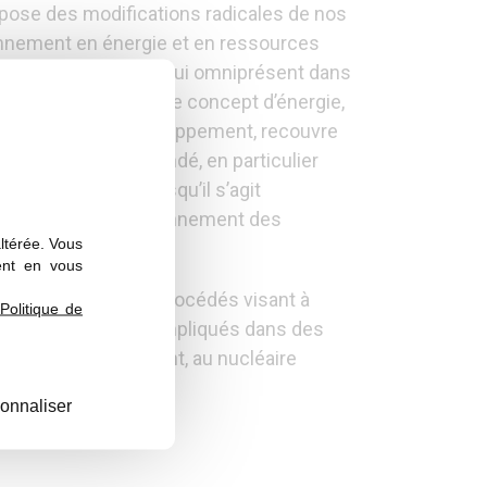
mpose des modifications radicales de nos
nnement en énergie et en ressources
ie est ainsi aujourd’hui omniprésent dans
litique. Cependant le concept d’énergie,
histoire de son développement, recouvre
 souvent mal appréhendé, en particulier
de grandeur, et lorsqu’il s’agit
ation avec le fonctionnement des
altérée. Vous
ent en vous
, ainsi que sur les procédés visant à
Politique de
chimistes sont très impliqués dans des
ovoltaïque notamment, au nucléaire
onnaliser