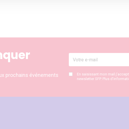
nquer
s aux prochains événements
En saisissant mon mail j’accep
newsletter SFP. Plus d’informat