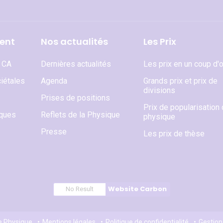
ent
Nos actualités
Les Prix
t CA
Dernières actualités
Les prix en un coup d'o
iétales
Agenda
Grands prix et prix de
divisions
Prises de positions
Prix de popularisation 
iques
Reflets de la Physique
physique
Presse
Les prix de thèse
Website Carbon
No Result
e Physique
Mentions légales
Politique de confidentialité
Gestion