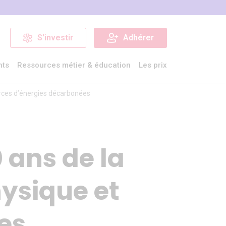
S'investir
Adhérer
nts
Ressources métier & éducation
Les prix
urces d’énergies décarbonées
 ans de la
hysique et
es