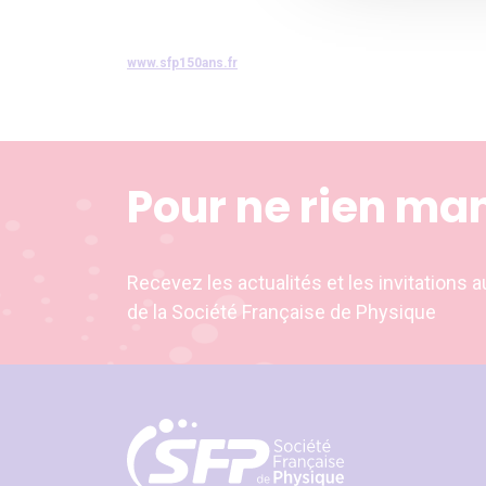
www.sfp150ans.fr
Pour ne rien ma
Recevez les actualités et les invitation
de la Société Française de Physique