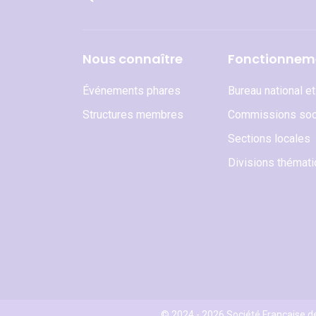
Nous connaître
Fonctionnem
Événements phares
Bureau national e
Structures membres
Commissions soc
Sections locales
Divisions thémat
© 2024 - 2026 Société Française d