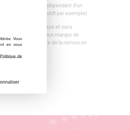
ructeurs est souvent dépendant d’un
xe (CASSY pour Leyboldt par exemple).
aîne de mesure complexe et sans
entuellement une ou deux manips de
altérée. Vous
 une certaine mesure de la remise en
ent en vous
Politique de
onnaliser