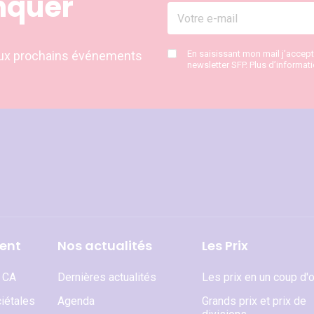
nquer
s aux prochains événements
En saisissant mon mail j’accep
newsletter SFP. Plus d’informat
ent
Nos actualités
Les Prix
t CA
Dernières actualités
Les prix en un coup d'o
iétales
Agenda
Grands prix et prix de