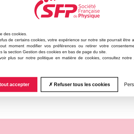
propose aujourd’hui les const
système d’acquisition comple
riel de TP, qui peut paraître un peu obsolète, sans ch
ise des cookies.
 particulier à la recherche d’appareils d’optique et év
fus de certains cookies, votre expérience sur notre site pourrait être 
ement l’effet Zeeman). Nous pouvons nous charger dans
tout moment modifier vos préférences ou retirer votre consentem
ité aux exigence de Haïti (110V prises américaines).
s la section Gestion des cookies en bas de page du site.
oir plus sur notre politique en matière de cookies, consultez notre
tout accepter
Refuser tous les cookies
Pers