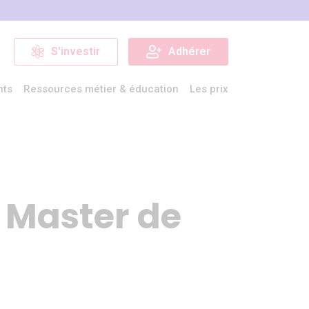
S'investir
Adhérer
nts
Ressources métier & éducation
Les prix
 Master de