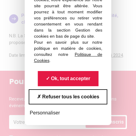
site pourrait être altérée. Vous
pourrez à tout moment modifier
Pour en savoir plus sur les prix de spécialité,
vos préférences ou retirer votre
cliquer ici
consentement en vous rendant
dans la section Gestion des
N.B. La SFP vous rappelle l’importance de penser à
cookies en bas de page du site.
Pour en savoir plus sur notre
proposer des
femmes scientifiques
!
politique en matière de cookies,
consultez notre
Politique de
Date limite de soumission des nominations :
31 mai 2024
.
Cookies
.
Ok, tout accepter
Pour ne rien manquer
Refuser tous les cookies
Recevez les actualités et les invitations aux prochains
événements de la Société Française de Physique
Personnaliser