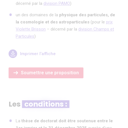
décerné par la
division PAMO
)
un des domaines de la
physique des particules, de
la cosmologie et des astroparticules
(pour le
prix
Violette Brisson
– décerné par la
division Champs et
Particules
)
Imprimer l’affiche
Soumettre une proposition
Les
conditions :
La
thèse de doctorat doit être soutenue entre le
1er janvier et le 31 décembre 2025
auprès d‘une