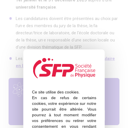
université française
.
Les candidatures doivent être présentées au choix par
l‘un·e des membres du jury de la thèse, le/la
directeur/trice de laboratoire, de l‘école doctorale ou
de la thèse, un·e responsable d‘une section locale ou
d‘une division thématique de la SFP.
Les candidatures sont à soumettre via le
formulaire
en ligne
sur le site de la SFP.
er
Date limite
: 1
Ce site utilise des cookies.
mars 2026
En cas de refus de certains
cookies, votre expérience sur notre
site pourrait être altérée. Vous
pourrez à tout moment modifier
Soumettre une proposition
vos préférences ou retirer votre
consentement en vous rendant