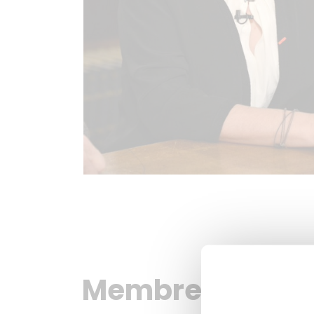
Membres du
jur