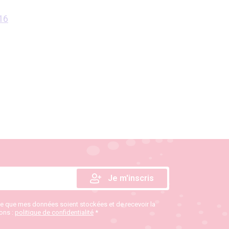
16
te que mes données soient stockées et de recevoir la
ions :
politique de confidentialité
*