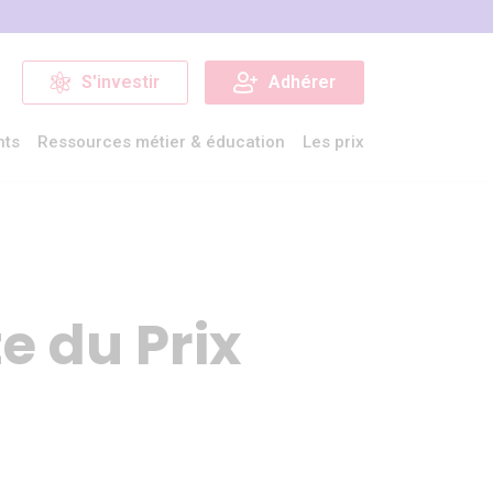
S'investir
Adhérer
nts
Ressources métier & éducation
Les prix
e du Prix