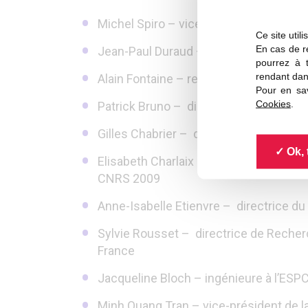
Michel Spiro – vice-président de la SF
Ce site util
En cas de re
Jean-Paul Duraud – secrétaire général
pourrez à 
rendant dan
Alain Fontaine – responsable des Gran
Pour en sav
Cookies
.
Patrick Bruno – directeur du groupe th
Gilles Chabrier – directeur de recher
Ok, 
Elisabeth Charlaix – professeure à l’U
CNRS 2009
Anne-Isabelle Etienvre – directrice d
Sylvie Rousset – directrice de Recher
France
Jacqueline Bloch – ingénieure à l’ESPCI
Minh Quang Tran – vice-président de l