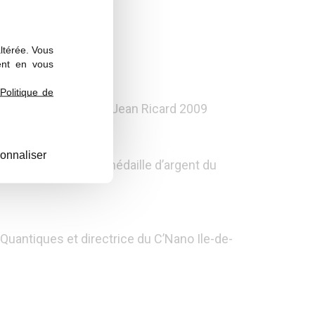
altérée. Vous
ent en vous
Politique de
ty) – lauréat du Prix Jean Ricard 2009
rd 2010
onnaliser
faces » du LPMCN – médaille d’argent du
uantiques et directrice du C’Nano Ile-de-