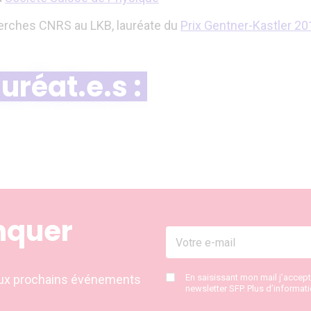
herches CNRS au LKB, lauréate du
Prix Gentner-Kastler 20
auréat.e.s :
nquer
s aux prochains événements
En saisissant mon mail j’accep
newsletter SFP. Plus d’informat