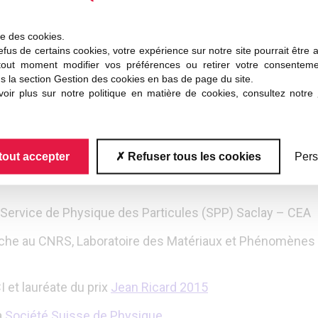
P
ise des cookies.
fus de certains cookies, votre expérience sur notre site pourrait être 
 de la SFP
tout moment modifier vos préférences ou retirer votre consentem
s la section Gestion des cookies en bas de page du site.
ds Prix SFP
oir plus sur notre politique en matière de cookies, consultez notre
éorique de L’ESRF (European Synchrotron Radiation Facili
ches au CNRS, CRAL ENS Lyon – lauréat du Prix Jean Rica
tout accepter
Refuser tous les cookies
Pers
niversité Lyon I et membre du groupe « Liquides et Inter
u Service de Physique des Particules (SPP) Saclay – CEA
che au CNRS, Laboratoire des Matériaux et Phénomènes Q
 et lauréate du prix
Jean Ricard 2015
a
Société Suisse de Physique