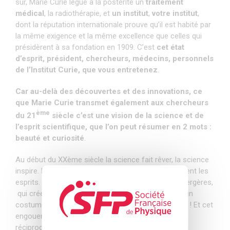
sûr, Marie Curie lègue à la postérité un
traitement
médical
, la radiothérapie, et
un institut
,
votre institut
,
dont la réputation internationale prouve qu’il est habité par
la même exigence et la même excellence que celles qui
présidèrent à sa fondation en 1909. C’est
cet état
d’esprit, président, chercheurs, médecins, personnels
de l’Institut Curie, que vous entretenez
.
Car au-delà des découvertes et des innovations, ce
que Marie Curie transmet également aux chercheurs
ème
du 21
siècle c’est une vision de la science et de
l’esprit scientifique, que l’on peut résumer en 2 mots :
beauté et curiosité
.
Au début du XXème siècle la science fait rêver, la science
inspire. Les découvertes des époux Curie enflamment les
esprits. Pensons à Loïe Füller, l’artiste des Folies Bergères,
qui crée la « Danse du radium » tout en imaginant un
costume lumineux fait d’ailes de papillon au radium ! Et cet
engouement de l’art pour la science est en partie
réciproque.
Pour Marie Curie, loin d’être aride, la