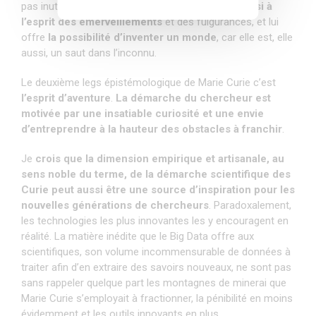
pas inutile de rappeler que
la science promet aussi à
l’esprit des émerveillements
et des fulgurances, et lui
offre
la possibilité d’inventer un monde
, car elle est, elle
aussi, un saut dans l’inconnu.
Le deuxième legs épistémologique de Marie Curie c’est
l’esprit d’aventure
.
La démarche du chercheur est
motivée par une insatiable curiosité et une envie
d’entreprendre à la hauteur des obstacles à franchir
.
Je
crois que la dimension empirique et artisanale, au
sens noble du terme, de la démarche scientifique des
Curie peut aussi être une source d’inspiration pour les
nouvelles générations de chercheurs
. Paradoxalement,
les technologies les plus innovantes les y encouragent en
réalité. La matière inédite que le Big Data offre aux
scientifiques, son volume incommensurable de données à
traiter afin d’en extraire des savoirs nouveaux, ne sont pas
sans rappeler quelque part les montagnes de minerai que
Marie Curie s’employait à fractionner, la pénibilité en moins
évidemment et les outils innovants en plus.